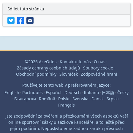
Sdílet tuto stránku
©2026 AceOdds
·
Kontaktujte nás
·
O nás
·
Zásady ochrany osobních údajů
·
Soubory cookie
·
Obchodní podmínky
·
Slovníček
·
Zodpovědné hraní
Používejte tento web v preferovaném jazyce:
English
·
Português
·
Español
·
Deutsch
·
Italiano
·
日本語
·
Česky
·
Български
·
Română
·
Polski
·
Svenska
·
Dansk
·
Srpski
·
Français
Jste zodpovědní za ověření a přezkoumání všech aspektů Vaší
online sportovní sázky u sázkové kanceláře, a to ještě před
jejím podáním. Neposkytujeme žádnou záruku přesnosti