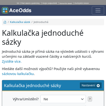
18+
Platí sázení a podmínky
Hrajte zodpovědně
Zveřejnění reklam
Komerční obsah
Kalkulačka sázek
Jednoduchá
Kalkulačka jednoduché
sázky
Jednoduchá sázka je přímá sázka na výsledek události s výhrami
určenými na základě vsazené částky a nabízených kurzů.
Zjistěte více.
Hledáte další možnosti výpočtů? Použijte naši plně vybavenou
sázkovou kalkulačku
.
Kalkulačka jednoduché sázky
Nastavení
Výhra/Umístění?
?