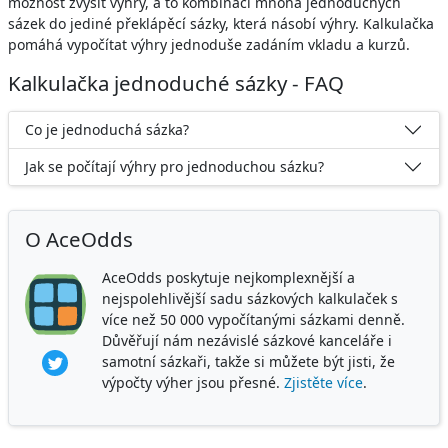
možnost zvýšit výhry, a to kombinací mnoha jednoduchých
sázek do jediné překlápěcí sázky, která násobí výhry. Kalkulačka
pomáhá vypočítat výhry jednoduše zadáním vkladu a kurzů.
Kalkulačka jednoduché sázky - FAQ
Co je jednoduchá sázka?
Jak se počítají výhry pro jednoduchou sázku?
O AceOdds
AceOdds poskytuje nejkomplexnější a
nejspolehlivější sadu sázkových kalkulaček s
více než 50 000 vypočítanými sázkami denně.
Důvěřují nám nezávislé sázkové kanceláře i
samotní sázkaři, takže si můžete být jisti, že
výpočty výher jsou přesné.
Zjistěte více
.