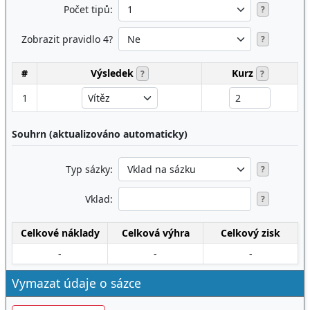
Počet tipů:
?
Zobrazit pravidlo 4?
?
#
Výsledek
Kurz
?
?
1
Souhrn (aktualizováno automaticky)
Typ sázky:
?
Vklad:
?
Celkové náklady
Celková výhra
Celkový zisk
-
-
-
Vymazat údaje o sázce