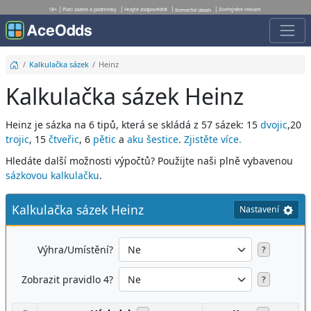
18+
Platí sázení a podmínky
Hrajte zodpovědně
Zveřejnění reklam
Komerční obsah
Kalkulačka sázek
Heinz
Kalkulačka sázek Heinz
Heinz je sázka na 6 tipů, která se skládá z 57 sázek: 15
dvojic
,20
trojic
, 15
čtveřic
, 6
pětic
a
aku šestice
.
Zjistěte více.
Hledáte další možnosti výpočtů? Použijte naši plně vybavenou
sázkovou kalkulačku
.
Kalkulačka sázek Heinz
Nastavení
Výhra/Umístění?
?
Zobrazit pravidlo 4?
?