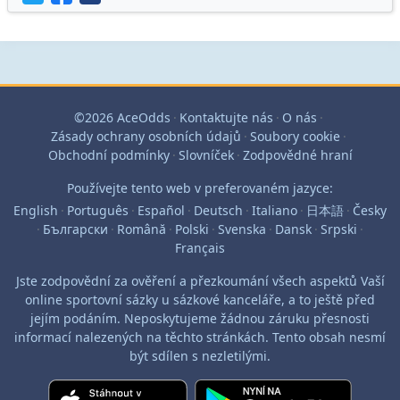
©2026 AceOdds
·
Kontaktujte nás
·
O nás
·
Zásady ochrany osobních údajů
·
Soubory cookie
·
Obchodní podmínky
·
Slovníček
·
Zodpovědné hraní
Používejte tento web v preferovaném jazyce:
English
·
Português
·
Español
·
Deutsch
·
Italiano
·
日本語
·
Česky
·
Български
·
Română
·
Polski
·
Svenska
·
Dansk
·
Srpski
·
Français
Jste zodpovědní za ověření a přezkoumání všech aspektů Vaší
online sportovní sázky u sázkové kanceláře, a to ještě před
jejím podáním. Neposkytujeme žádnou záruku přesnosti
informací nalezených na těchto stránkách. Tento obsah nesmí
být sdílen s nezletilými.