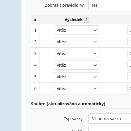
Zobrazit pravidlo 4?
#
Výsledek
?
1
2
3
4
5
6
Souhrn (aktualizováno automaticky)
Typ sázky: