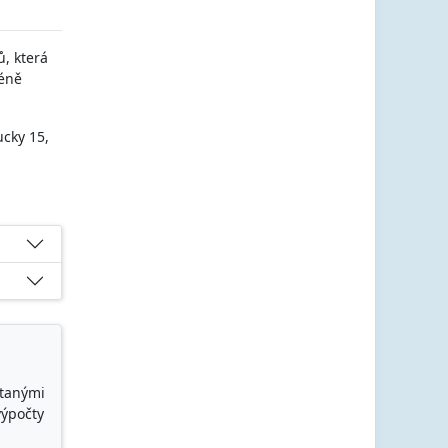
ů, která
Méně
ucky 15,
ítanými
výpočty