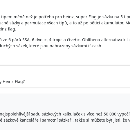
 tipem méně než je potřeba pro heinz, super Flag je sázka na 5 tip
ché sázky a permutace všech tipů, a to až po pětici akumulátor. 
inz flag.
á ze 6 párů SSA, 6 dvojic, 4 trojic a čtveřic. Oblíbená alternativa k L
duchých sázek, které jsou nahrazeny sázkami if-cash.
y Heinz Flag?
ejspolehlivější sadu sázkových kalkulaček s více než 50 000 vypoč
sázkové kanceláře i samotní sázkaři, takže si můžete být jisti, že 