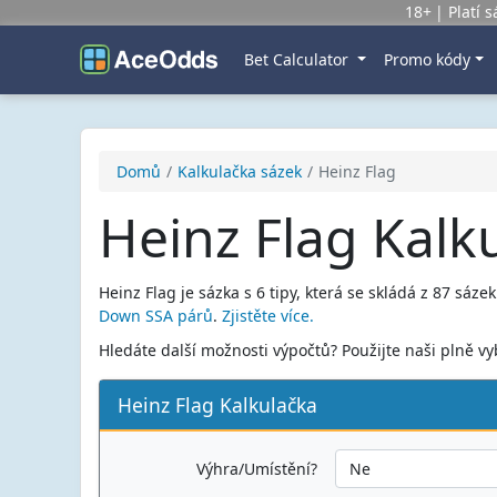
18+
Platí 
Bet Calculator
Promo kódy
Domů
Kalkulačka sázek
Heinz Flag
Heinz Flag Kalk
Heinz Flag je sázka s 6 tipy, která se skládá z 87 sáze
Down SSA párů
.
Zjistěte více.
Hledáte další možnosti výpočtů? Použijte naši plně 
Heinz Flag Kalkulačka
Výhra/Umístění?