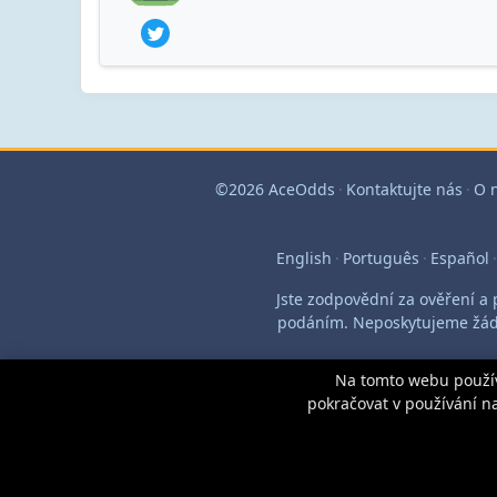
©2026 AceOdds
·
Kontaktujte nás
·
O 
English
·
Português
·
Español
·
Jste zodpovědní za ověření a 
podáním. Neposkytujeme žádn
Na tomto webu používá
pokračovat v používání n