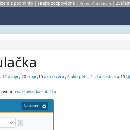
sázení a podmínky
Hrajte zodpovědně
Zveřej
Komerční obsah
ulačka
k: 15
dvojic
, 20
trojic
,15
aku čtveřic
, 6
aku pětic
, 1
aku šestice
a 15
U
vybavenou
sázkovou kalkulačku
.
Nastavení
?