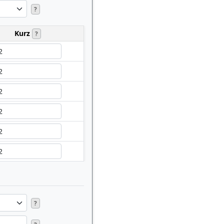
?
Kurz
?
?