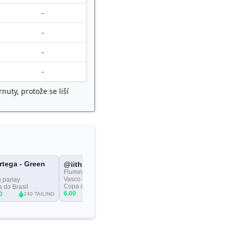
-
-
-
-
uty, protože se liší