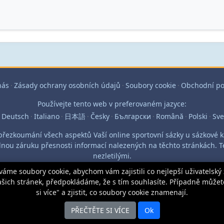
nás
·
Zásady ochrany osobních údajů
·
Soubory cookie
·
Obchodní p
Používejte tento web v preferovaném jazyce:
Deutsch
·
Italiano
·
日本語
·
Česky
·
Български
·
Română
·
Polski
·
Sv
přezkoumání všech aspektů Vaší online sportovní sázky u sázkové ka
ou záruku přesnosti informací nalezených na těchto stránkách. Te
nezletilými.
me soubory cookie, abychom vám zajistili co nejlepší uživatelský
ašich stránek, předpokládáme, že s tím souhlasíte. Případně můžete
si více" a zjistit, co soubory cookie znamenají.
PŘEČTĚTE SI VÍCE
Ok