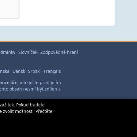
odmínky
·
Slovníček
·
Zodpovědné hraní
enska
·
Dansk
·
Srpski
·
Français
nceláře, a to ještě před jejím
nto obsah nesmí být sdílen s
 zážitek. Pokud budete
 zvolit možnost "Přečtěte