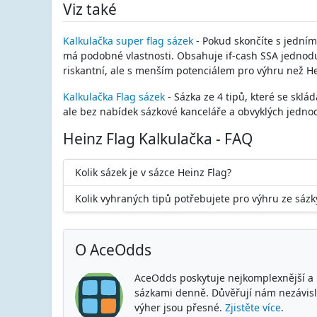
Viz také
Kalkulačka super flag sázek
- Pokud skončíte s jedním
má podobné vlastnosti. Obsahuje if-cash SSA jednodu
riskantní, ale s menším potenciálem pro výhru než He
Kalkulačka Flag sázek
- Sázka ze 4 tipů, které se sklád
ale bez nabídek sázkové kanceláře a obvyklých jedno
Heinz Flag Kalkulačka - FAQ
Kolik sázek je v sázce Heinz Flag?
Kolik vyhraných tipů potřebujete pro výhru ze sázk
O AceOdds
AceOdds poskytuje nejkomplexnější a n
sázkami denně. Důvěřují nám nezávislé 
výher jsou přesné.
Zjistěte více
.