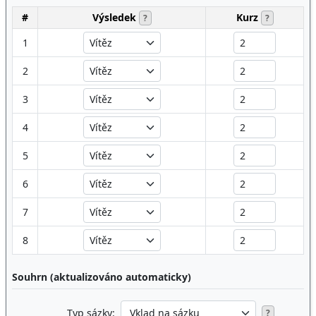
#
Výsledek
Kurz
?
?
1
2
3
4
5
6
7
8
Souhrn (aktualizováno automaticky)
Typ sázky:
?