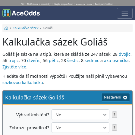
18+
Platí sázení a podmínky
Hrajte zodpovědně
Zveřejnění reklam
Komerční obsah
Kalkulačka sázek
Goliáš
Kalkulačka sázek Goliáš
Goliáš je sázka na 8 tipů, která se skládá ze 247 sázek: 28
dvojic
,
56
trojic
, 70
čtveřic
, 56
pětic
, 28
šestic
, 8
sedmic
a
aku osmička
.
Zjistěte více.
Hledáte další možnosti výpočtů? Použijte naši plně vybavenou
sázkovou kalkulačku
.
Kalkulačka sázek Goliáš
Nastavení
Výhra/Umístění?
?
Zobrazit pravidlo 4?
?