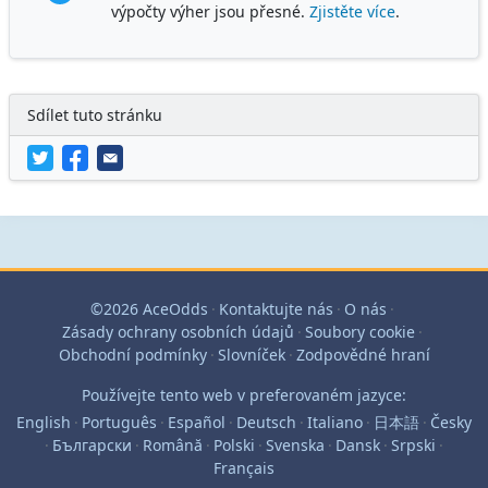
výpočty výher jsou přesné.
Zjistěte více
.
Sdílet tuto stránku
©2026 AceOdds
·
Kontaktujte nás
·
O nás
·
Zásady ochrany osobních údajů
·
Soubory cookie
·
Obchodní podmínky
·
Slovníček
·
Zodpovědné hraní
Používejte tento web v preferovaném jazyce:
English
·
Português
·
Español
·
Deutsch
·
Italiano
·
日本語
·
Česky
·
Български
·
Română
·
Polski
·
Svenska
·
Dansk
·
Srpski
·
Français