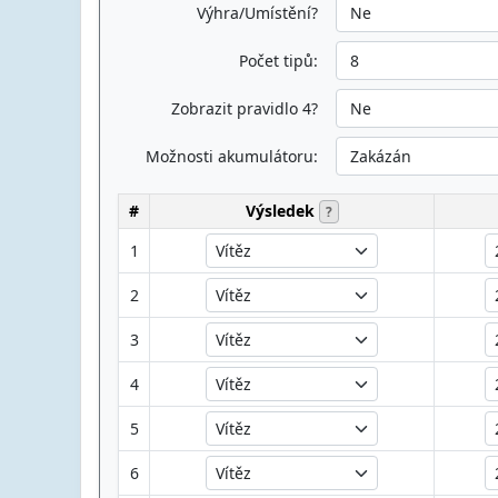
Výhra/Umístění?
Počet tipů:
Zobrazit pravidlo 4?
Možnosti akumulátoru:
#
Výsledek
?
1
2
3
4
5
6