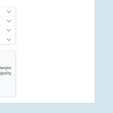
ítanými
výpočty