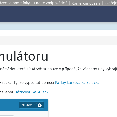
sázení a podmínky
Hrajte zodpovědně
Zveřej
Komerční obsah
mulátoru
né sázky, která získá výhru pouze v případě, že všechny tipy vyhraj
 sázka. Ty lze vypočítat pomocí
Parlay kurzová kalkulačka
.
vybavenou
sázkovou kalkulačku
.
Nastavení