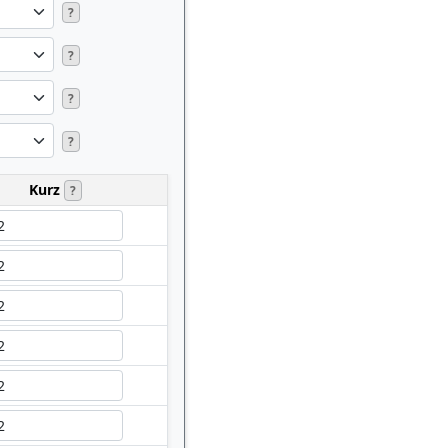
?
?
?
?
Kurz
?