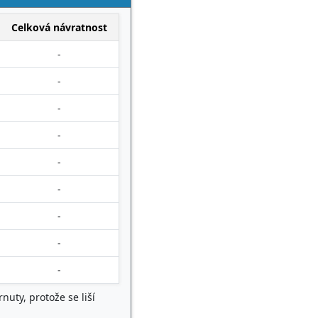
Celková návratnost
-
-
-
-
-
-
-
-
-
uty, protože se liší