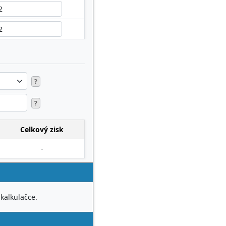
?
?
Celkový zisk
-
 kalkulačce.