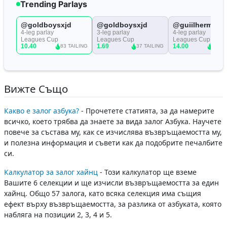
Вижте Също
Какво е залог азбука?
- Прочетете статията, за да намерите
всичко, което трябва да знаете за вида залог Азбука. Научете
повече за състава му, как се изчислява възвръщаемостта му,
и полезна информация и съвети как да подобрите печалбите
си.
Калкулатор за залог хайнц
- Този калкулатор ще вземе
Вашите 6 селекции и ще изчисли възвръщаемостта за един
хайнц. Общо 57 залога, като всяка селекция има същия
ефект върху възвръщаемостта, за разлика от азбуката, която
набляга на позиции 2, 3, 4 и 5.