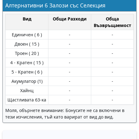
Алтернативни 6 Залози със Селекция
Вид
Общи Разходи
Обща
Възвръщаемост
Единичен ( 6 )
-
-
Двоен ( 15 )
-
-
Троен ( 20 )
-
-
4 - Кратен ( 15 )
-
-
5 - Кратен ( 6 )
-
-
Aкумулатор (1)
-
-
Хайнц
-
-
Щастливата 63-ка
-
-
Моля, обърнете внимание: Бонусите не са включени в
тези изчисления, тъй като варират от вид до вид.