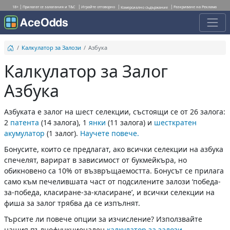
18+
Прилагат се залагания и T&C
Играйте отговорно
Разкриване на Реклама
Комерсиално съдържание
Калкулатор за Залози
Азбука
Калкулатор за Залог
Азбука
Азбуката е залог на шест селекции, състоящи се от 26 залога:
2
патента
(14 залога), 1
янки
(11 залога) и
шесткратен
акумулатор
(1 залог).
Научете повече.
Бонусите, които се предлагат, ако всички селекции на азбука
спечелят, варират в зависимост от букмейкъра, но
обикновено са 10% от възвръщаемостта. Бонусът се прилага
само към печелившата част от подсилените залози ‘победа-
за-победа, класиране-за-класиране’, и всички селекции на
фиша за залог трябва да се изпълнят.
Търсите ли повече опции за изчисление? Използвайте
нашия пълнофункционален
калкулатор за залози
.