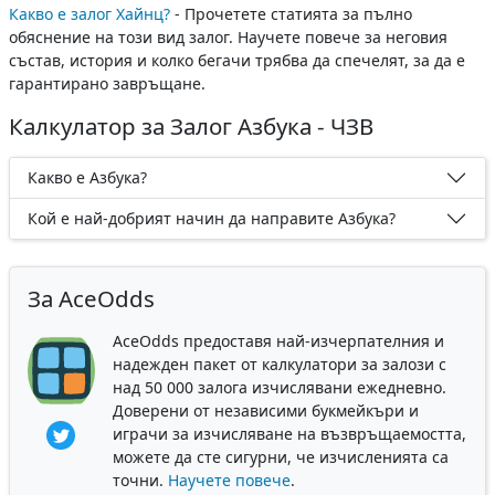
Какво е залог Хайнц?
- Прочетете статията за пълно
обяснение на този вид залог. Научете повече за неговия
състав, история и колко бегачи трябва да спечелят, за да е
гарантирано завръщане.
Калкулатор за Залог Азбука - ЧЗВ
Какво е Азбука?
Кой е най-добрият начин да направите Азбука?
За AceOdds
AceOdds предоставя най-изчерпателния и
надежден пакет от калкулатори за залози с
над 50 000 залога изчислявани ежедневно.
Доверени от независими букмейкъри и
играчи за изчисляване на възвръщаемостта,
можете да сте сигурни, че изчисленията са
точни.
Научете повече
.