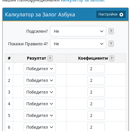
Калкулатор за Залог Азбука
Настройки
Подсилен?
?
Покажи Правило 4?
?
#
Резултат
Коефициенти
?
?
1
2
3
4
5
6