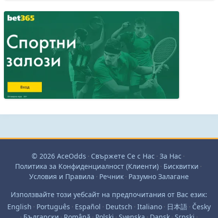
© 2026 AceOdds
·
Свържете Се с Нас
·
За Нас
·
Политика за Конфиденциалност (Клиенти)
·
Бисквитки
·
Условия и Правила
·
Речник
·
Разумно Залагане
Използвайте този уебсайт на предпочитания от Вас език:
English
·
Português
·
Español
·
Deutsch
·
Italiano
·
日本語
·
Česky
·
Български
·
Română
·
Polski
·
Svenska
·
Dansk
·
Srpski
·