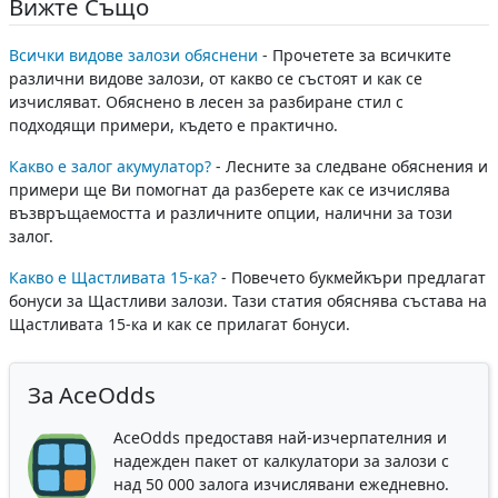
Вижте Също
Всички видове залози обяснени
- Прочетете за всичките
различни видове залози, от какво се състоят и как се
изчисляват. Обяснено в лесен за разбиране стил с
подходящи примери, където е практично.
Какво е залог акумулатор?
- Лесните за следване обяснения и
примери ще Ви помогнат да разберете как се изчислява
възвръщаемостта и различните опции, налични за този
залог.
Какво е Щастливата 15-ка?
- Повечето букмейкъри предлагат
бонуси за Щастливи залози. Тази статия обяснява състава на
Щастливата 15-ка и как се прилагат бонуси.
За AceOdds
AceOdds предоставя най-изчерпателния и
надежден пакет от калкулатори за залози с
над 50 000 залога изчислявани ежедневно.