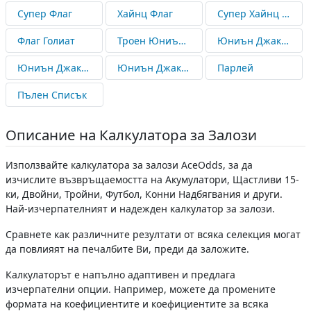
Супер Флаг
Хайнц Флаг
Супер Хайнц Флаг
Флаг Голиат
Троен Юниън Джак
Юниън Джак Трикси
Юниън Джак Патент
Юниън Джак Раунд Робин
Парлей
Пълен Списък
Описание на Калкулатора за Залози
Използвайте калкулатора за залози AceOdds, за да
изчислите възвръщаемостта на Акумулатори, Щастливи 15-
ки, Двойни, Тройни, Футбол, Конни Надбягвания и други.
Най-изчерпателният и надежден калкулатор за залози.
Сравнете как различните резултати от всяка селекция могат
да повлияят на печалбите Ви, преди да заложите.
Калкулаторът е напълно адаптивен и предлага
изчерпателни опции. Например, можете да промените
формата на коефициентите и коефициентите за всяка