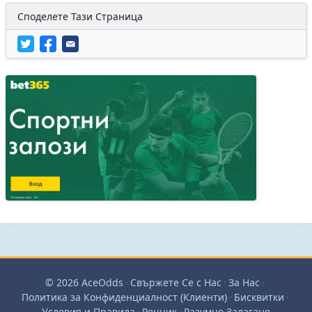
Споделете Тази Страница
© 2026 AceOdds
·
Свържете Се с Нас
·
За Нас
·
Политика за Конфиденциалност (Клиенти)
·
Бисквитки
·
Условия и Правила
·
Речник
·
Разумно Залагане