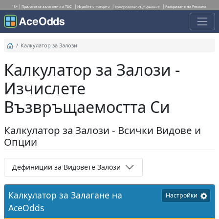
18+
Прилагат се залагания и T&C
Играйте отговорно
Разкриване на Реклама
Комерсиално съдържание
Калкулатор за Залози
Калкулатор за Залози -
Изчислете
Възвръщаемостта Си
Калкулатор за Залози - Всички Видове и
Опции
Дефиниции за Видовете Залози
Калкулатор за Залагане на
Настройки
AceOdds