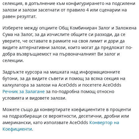
селекция, в допълнение към конфигурирането на подсилени
залози и залози засегнати от правило 4 или сценарии на
равен резултат.
Изберете между опциите Общ Комбиниран Залог и Заложена
Сума на Залог, за да изчислите общите си разходи, да се
уверите, че оставате в рамките на своя лимит и дори да
видите алтернативни залози, които могат да предложат по-
добра възвръщаемост на първоначалният Ви залог и
селекции.
Задръжте курсора на мишката над информационните
бутони, за да видите съвети и помощ за всяка секция на
калкулатора за залози на AceOdds и посетете AceOdds
Речник за Залагане
за по-подробна помощ относно
условията и видовете залози.
Можете също да конвертирате коефициентите в проценти
на подразбиращи се вероятности, десетични, дробни или
американски, като използвате AceOdds
Конвертор на
Коефициенти
.