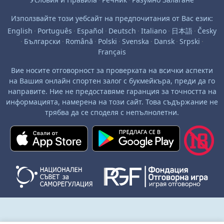
Използвайте този уебсайт на предпочитания от Вас език:
English
·
Português
·
Español
·
Deutsch
·
Italiano
·
日本語
·
Česky
·
Български
·
Română
·
Polski
·
Svenska
·
Dansk
·
Srpski
·
Français
Вие носите отговорност за проверката на всички аспекти
на Вашия онлайн спортен залог с букмейкъра, преди да го
направите. Ние не предоставяме гаранция за точността на
информацията, намерена на този сайт. Това съдържание не
трябва да се споделя с непълнолетни.