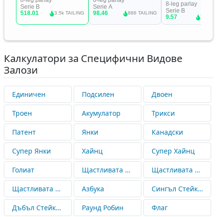
Калкулатори за Специфични Видове
Залози
Единичен
Подсилен
Двоен
Троен
Акумулатор
Трикси
Патент
Янки
Канадски
Супер Янки
Хайнц
Супер Хайнц
Голиат
Щастливата 15-ка
Щастливата 31-ца
Щастливата 63-ка
Азбука
Сингъл Стейкс Абаут (SSA)
Дъбъл Стейкс Абаут (DSA)
Раунд Робин
Флаг