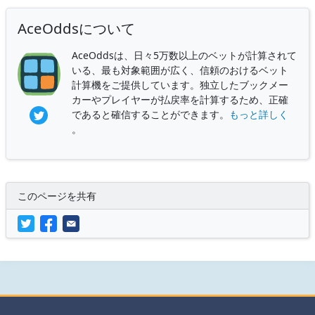
AceOddsについて
AceOddsは、日々5万数以上のベットが計算されて
いる、最も対象範囲が広く、信頼のおけるベット
計算機をご提供しています。独立したブックメー
カーやプレイヤーが払戻率を計算するため、正確
であると確信することができます。
もっと詳しく
。
このページを共有