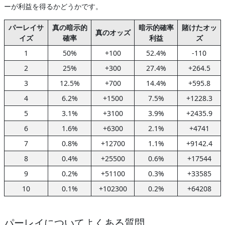
ーが利益を得るかどうかです。
パーレイサ
真の暗示的
暗示的確率
賭けたオッ
真のオッズ
イズ
確率
利益
ズ
1
50%
+100
52.4%
-110
2
25%
+300
27.4%
+264.5
3
12.5%
+700
14.4%
+595.8
4
6.2%
+1500
7.5%
+1228.3
5
3.1%
+3100
3.9%
+2435.9
6
1.6%
+6300
2.1%
+4741
7
0.8%
+12700
1.1%
+9142.4
8
0.4%
+25500
0.6%
+17544
9
0.2%
+51100
0.3%
+33585
10
0.1%
+102300
0.2%
+64208
パーレイについてよくある質問