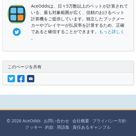
AceOddsは、日々5万数以上のベットが計算されて
いる、最も対象範囲が広く、信頼のおけるベット
計算機をご提供しています。独立したブックメー
カーやプレイヤーが払戻率を計算するため、正確
であると確信することができます。
もっと詳しく
。
このページを共有
© 2026 AceOdds
·
お問い合わせ
·
会社概要
·
プライバシー方針
·
クッキー
·
約款
·
用語集
·
責任あるギャンブル