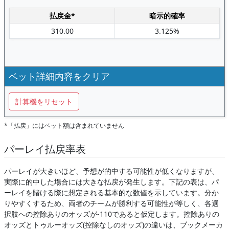
払戻金*
暗示的確率
310.00
3.125%
ベット詳細内容をクリア
計算機をリセット
*「払戻」にはベット額は含まれていません
パーレイ払戻率表
パーレイが大きいほど、予想が的中する可能性が低くなりますが、
実際に的中した場合には大きな払戻が発生します。下記の表は、パ
ーレイを賭ける際に想定される基本的な数値を示しています。分か
りやすくするため、両者のチームが勝利する可能性が等しく、各選
択肢への控除ありのオッズが-110であると仮定します。控除ありの
オッズとトゥルーオッズ(控除なしのオッズ)の違いは、ブックメーカ