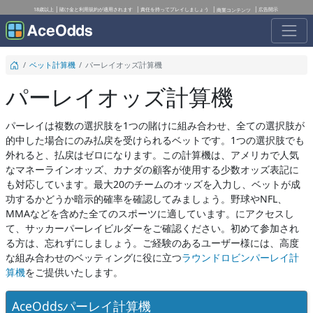
18歳以上
賭け金と利用規約が適用されます
責任を持ってプレイしましょう
広告開示
商業コンテンツ
ベット計算機
パーレイオッズ計算機
パーレイオッズ計算機
パーレイは複数の選択肢を1つの賭けに組み合わせ、全ての選択肢が
的中した場合にのみ払戻を受けられるベットです。1つの選択肢でも
外れると、払戻はゼロになります。この計算機は、アメリカで人気
なマネーラインオッズ、カナダの顧客が使用する少数オッズ表記に
も対応しています。最大20のチームのオッズを入力し、ベットが成
功するかどうか暗示的確率を確認してみましょう。野球やNFL、
MMAなどを含めた全てのスポーツに適しています。にアクセスし
て、サッカーパーレイビルダーをご確認ください。初めて参加され
る方は、忘れずにしましょう。ご経験のあるユーザー様には、高度
な組み合わせのベッティングに役に立つ
ラウンドロビンパーレイ計
算機
をご提供いたします。
AceOddsパーレイ計算機