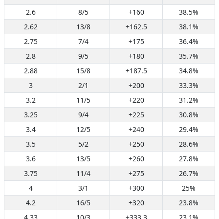
2.6
8/5
+160
38.5%
2.62
13/8
+162.5
38.1%
2.75
7/4
+175
36.4%
2.8
9/5
+180
35.7%
2.88
15/8
+187.5
34.8%
3
2/1
+200
33.3%
3.2
11/5
+220
31.2%
3.25
9/4
+225
30.8%
3.4
12/5
+240
29.4%
3.5
5/2
+250
28.6%
3.6
13/5
+260
27.8%
3.75
11/4
+275
26.7%
4
3/1
+300
25%
4.2
16/5
+320
23.8%
4.33
10/3
+333.3
23.1%