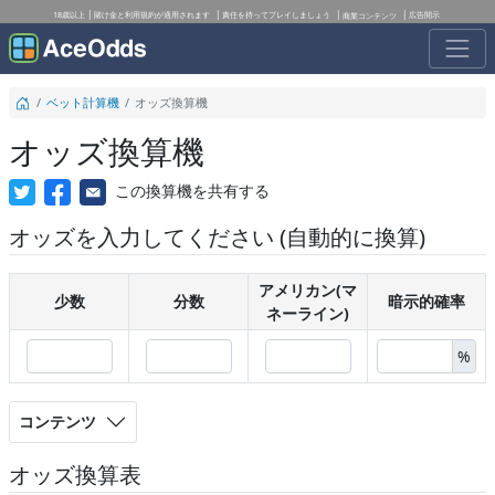
18歳以上
賭け金と利用規約が適用されます
責任を持ってプレイしましょう
広告開示
商業コンテンツ
ベット計算機
オッズ換算機
オッズ換算機
この換算機を共有する
オッズを入力してください
(自動的に換算)
アメリカン(マ
少数
分数
暗示的確率
ネーライン)
%
コンテンツ
オッズ換算表