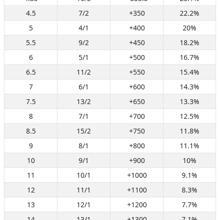
4.5
7/2
+350
22.2%
5
4/1
+400
20%
5.5
9/2
+450
18.2%
6
5/1
+500
16.7%
6.5
11/2
+550
15.4%
7
6/1
+600
14.3%
7.5
13/2
+650
13.3%
8
7/1
+700
12.5%
8.5
15/2
+750
11.8%
9
8/1
+800
11.1%
10
9/1
+900
10%
11
10/1
+1000
9.1%
12
11/1
+1100
8.3%
13
12/1
+1200
7.7%
14
13/1
+1300
7.1%