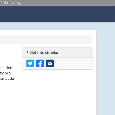
nění reklamy
Sdílet tuto stránku
ud jeden
rzy pro
ost, zda-