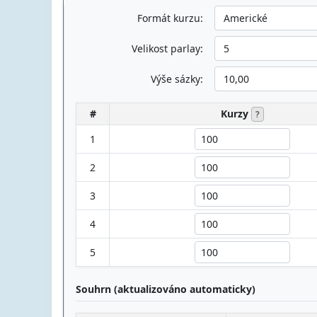
Formát kurzu:
Velikost parlay:
Výše sázky:
#
Kurzy
?
1
2
3
4
5
Souhrn (aktualizováno automaticky)