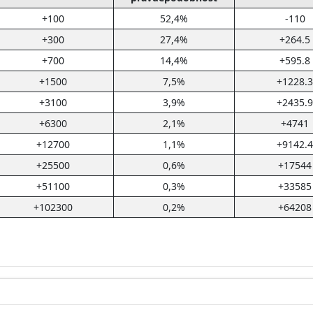
+100
52,4%
-110
+300
27,4%
+264.5
+700
14,4%
+595.8
+1500
7,5%
+1228.3
+3100
3,9%
+2435.9
+6300
2,1%
+4741
+12700
1,1%
+9142.4
+25500
0,6%
+17544
+51100
0,3%
+33585
+102300
0,2%
+64208