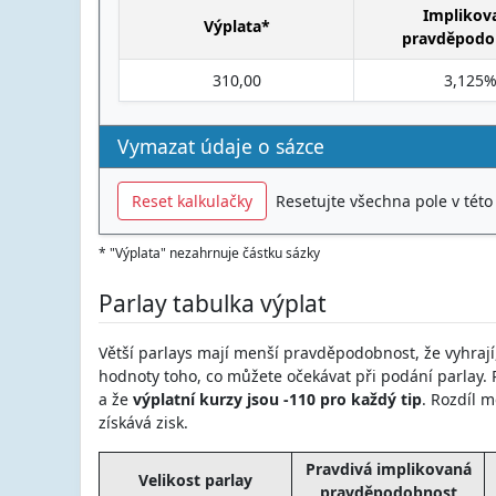
Implikov
Výplata*
pravděpodo
310,00
3,125
Vymazat údaje o sázce
Reset kalkulačky
Resetujte všechna pole v této
* "Výplata" nezahrnuje částku sázky
Parlay tabulka výplat
Větší parlays mají menší pravděpodobnost, že vyhrají,
hodnoty toho, co můžete očekávat při podání parlay.
a že
výplatní kurzy jsou -110 pro každý tip
. Rozdíl 
získává zisk.
Pravdivá implikovaná
Velikost parlay
pravděpodobnost