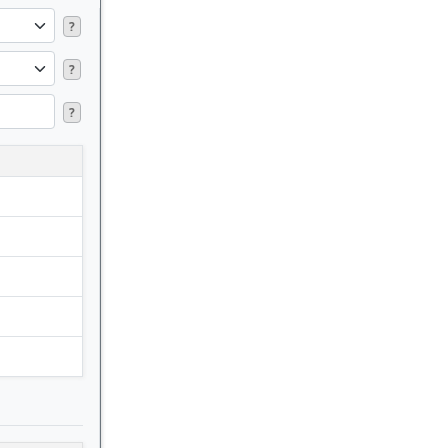
?
?
?