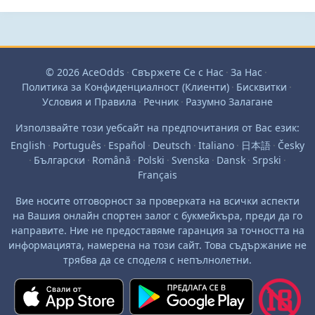
© 2026 AceOdds
·
Свържете Се с Нас
·
За Нас
·
Политика за Конфиденциалност (Клиенти)
·
Бисквитки
·
Условия и Правила
·
Речник
·
Разумно Залагане
Използвайте този уебсайт на предпочитания от Вас език:
English
·
Português
·
Español
·
Deutsch
·
Italiano
·
日本語
·
Česky
·
Български
·
Română
·
Polski
·
Svenska
·
Dansk
·
Srpski
·
Français
Вие носите отговорност за проверката на всички аспекти
на Вашия онлайн спортен залог с букмейкъра, преди да го
направите. Ние не предоставяме гаранция за точността на
информацията, намерена на този сайт. Това съдържание не
трябва да се споделя с непълнолетни.