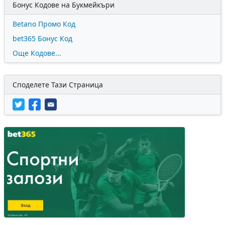
Перуанска Примера Дивизион
Бонус Кодове на Букмейкъри
Шотландска Премиерлига
Купа На Словакия
Betano Промо Код
Словашка Суперлига (Включително Плейофите)
bet365 Бонус Код
Словашка 2. Лига
Още Кодове...
Южна Америка - Квалификации За Световното
Първенство
Испанска Копа Дел Рей
Споделете Тази Страница
Испанска Примера Лига
Испанска Сегунда
Шведски Алсвенскан
Швейцарска Чалъндж Лига
Купа На Швейцария
Швейцарска Суперлига (Включително Плейофите)
Шампионска Лига На УЕФА (От Груповата Фаза
Нататък)
Конферентна Лига На УЕФА Европа (От Груповата
Фаза Нататък)
Лига Европа На УЕФА (От Груповия Етап Нататък)
Лига На Нациите На УЕФА
Междуконтинентални Плейофи За Световната Купа