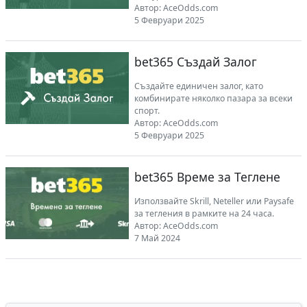
Боливия Клаусура
Aвтор:
AceOdds.com
Бразилска Серия А
5 Февруари 2025
Бразилска Серия Б
Българска Първа Лига (Включително Плейофите)
bet365 Създай Залог
Купа На България
Централна Америка - Квалификация За Световната
Създайте единичен залог, като
Купа
комбинирате няколко пазара за всеки
Чилийска Primera Division
спорт.
Купа На ФА На Китай
Aвтор:
AceOdds.com
Китайска Суперлига
5 Февруари 2025
Купа На Колумбия
Колумбийска Примера А (Включително Плейофите)
bet365 Време за Теглене
Колумбийска Примера Б (Включително Плейофите)
Шампионска Лига На КОНКАКАФ
Използвайте Skrill, Neteller или Paysafe
Златна Купа На КОНКАКАФ
за тегления в рамките на 24 часа.
Копа Америка
Aвтор:
AceOdds.com
Копа До Бразилия
7 Май 2024
Копа Италия
Копа Либертадорес (От Груповата Фаза Нататък)
Копа Судамерикана
Кипър Дивизия 1
Купа На Дания Ландспокал