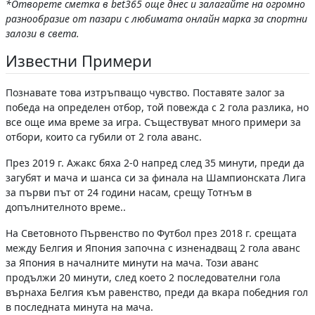
*Отворете сметка в bet365 още днес и залагайте на огромно
разнообразие от пазари с любимата онлайн марка за спортни
залози в света.
Известни Примери
Познавате това изтръпващо чувство. Поставяте залог за
победа на определен отбор, той повежда с 2 гола разлика, но
все още има време за игра. Съществуват много примери за
отбори, които са губили от 2 гола аванс.
През 2019 г. Ажакс бяха 2-0 напред след 35 минути, преди да
загубят и мача и шанса си за финала на Шампионската Лига
за първи път от 24 години насам, срещу Тотнъм в
допълнителното време..
На Световното Първенство по Футбол през 2018 г. срещата
между Белгия и Япония започна с изненадващ 2 гола аванс
за Япония в началните минути на мача. Този аванс
продължи 20 минути, след което 2 последователни гола
върнаха Белгия към равенство, преди да вкара победния гол
в последната минута на мача.