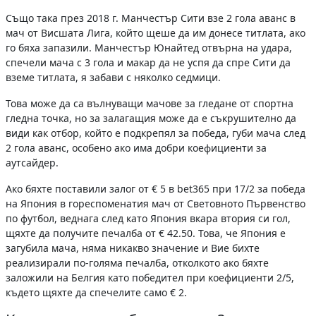
Също така през 2018 г. Манчестър Сити взе 2 гола аванс в
мач от Висшата Лига, който щеше да им донесе титлата, ако
го бяха запазили. Манчестър Юнайтед отвърна на удара,
спечели мача с 3 гола и макар да не успя да спре Сити да
вземе титлата, я забави с няколко седмици.
Това може да са вълнуващи мачове за гледане от спортна
гледна точка, но за залагащия може да е съкрушително да
види как отбор, който е подкрепял за победа, губи мача след
2 гола аванс, особено ако има добри коефициенти за
аутсайдер.
Ако бяхте поставили залог от € 5 в bet365 при 17/2 за победа
на Япония в гореспоменатия мач от Световното Първенство
по футбол, веднага след като Япония вкара втория си гол,
щяхте да получите печалба от € 42.50. Това, че Япония е
загубила мача, няма никакво значение и Вие бихте
реализирали по-голяма печалба, отколкото ако бяхте
заложили на Белгия като победител при коефициенти 2/5,
където щяхте да спечелите само € 2.