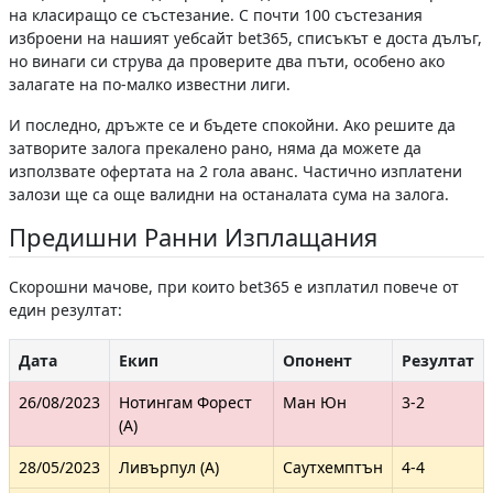
на класиращо се състезание. С почти 100 състезания
изброени на нашият уебсайт bet365, списъкът е доста дълъг,
но винаги си струва да проверите два пъти, особено ако
залагате на по-малко известни лиги.
И последно, дръжте се и бъдете спокойни. Ако решите да
затворите залога прекалено рано, няма да можете да
използвате офертата на 2 гола аванс. Частично изплатени
залози ще са още валидни на останалата сума на залога.
Предишни Ранни Изплащания
Скорошни мачове, при които bet365 е изплатил повече от
един резултат:
Дата
Екип
Опонент
Резултат
26/08/2023
Нотингам Форест
Ман Юн
3-2
(A)
28/05/2023
Ливърпул (A)
Саутхемптън
4-4