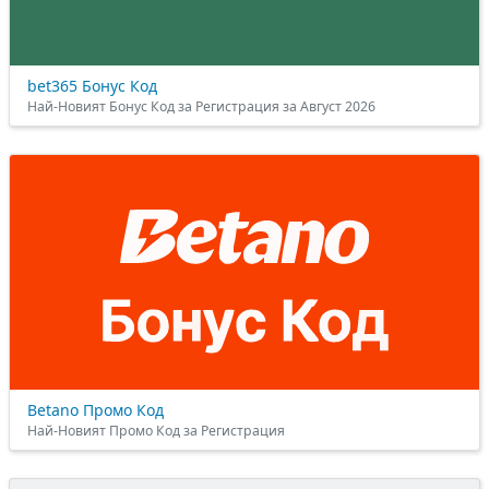
Френска Лига 1
Германска Бундеслига I (Включително Плейофите)
Германска Бундеслига II (Включително Плейофите)
Германски DFB-Pokal
bet365 Бонус Код
Купа На Гърция
Най-Новият Бонус Код за Регистрация за Август 2026
Гръцка Суперлига 1 (Включително Плейофите)
Гръцка Суперлига 2
Купа На Унгария
Унгарска NB1
Унгарска Купа NB2
Италианска Серия А
Италианска Серия Б
Японска J-Лига (Включително Плейофите)
Японска Лига J2
Мейджър Лийг Сокър (Включително Плейофите)
Мексиканска Лига MX
Купа На Мексико
Мексиканска Лига Де Експансион
Betano Промо Код
Норвежка Елитна Лига (Включително Плейофите)
Най-Новият Промо Код за Регистрация
Купа На Норвегия NM
Норвежки 1. Дивизион (Включително Плейофите)