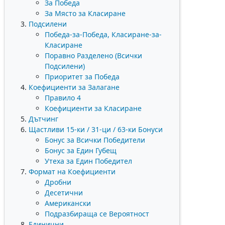
За Победа
За Място за Класиране
Подсилени
Победа-за-Победа, Класиране-за-
Класиране
Поравно Разделено (Всички
Подсилени)
Приоритет за Победа
Коефициенти за Залагане
Правило 4
Коефициенти за Класиране
Дътчинг
Щастливи 15-ки / 31-ци / 63-ки Бонуси
Бонус за Всички Победители
Бонус за Един Губещ
Утеха за Един Победител
Формат на Коефициенти
Дробни
Десетични
Американски
Подразбираща се Вероятност
Единични