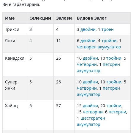
Ви е гарантирана.
Име
Селекции
Залози
Видове Залог
Трикси
3
4
3
двойни
, 1
троен
Янки
4
11
6
двойни
, 4
тройни
, 1
четворен акумулатор
Канадски
5
26
10
двойни
, 10
тройни
, 5
четворни
, 1
петорен
акумулатор
Супер
5
26
10
двойни
, 10
тройни
, 5
Янки
четворни
, 1
петорен
акумулатор
Хайнц
6
57
15
двойни
, 20
тройни
,
15
четворни
, 6
петорни
,
1
шесткратен
акумулатор