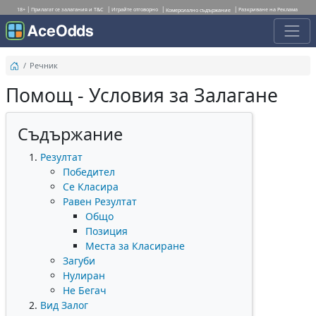
18+
Прилагат се залагания и T&C
Играйте отговорно
Разкриване на Реклама
Комерсиално съдържание
Речник
Помощ - Условия за Залагане
Съдържание
Резултат
Победител
Се Класира
Равен Резултат
Общо
Позиция
Места за Класиране
Загуби
Нулиран
Не Бегач
Вид Залог