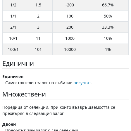
1/2
1.5
-200
66,7%
1/1
2
100
50%
2/1
3
200
33,3%
10/1
11
1000
10%
100/1
101
10000
1%
Eдинични
Единичен
Самостоятелен залог на събитие
резултат
.
Множествени
Поредица от селекции, при които възвръщаемостта се
прехвърля в следващия залог.
Двоен
Преобръзуван залог с две селекции.