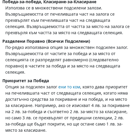
Победа-за-победа, Класиране-за-Класиране
Използва се в множествени подсилени залози.
Възвръщаемостта от печелившата част на залога се
прехвърлят към печелившата част на следващата
селекция. Възвръщаемостта от частта за място на залога се
прехвърля към частта за място на следващата селекция.
Разделени Поравно (Всички Подсилени)
По-рядко използвана опция за множествен подсилен залог.
Възвръщаемостта от частите за победа и за място от
селекцията се разпределят равномерно (следователно
поравно) в частите за победа и за място на следващата
селекция.
Приоритет за Победа
Опция за подсилен залог
ени то ком
, която дава приоритет
на печелившата част от следващата селекция, когато няма
достатъчно средства за покриване и на победа, и на място
за класиране. Например, ако се изискват 4 лв. за покриване
на 2 лв. за-победа и съответно 2 лв. за-място за класиране,
но само 3 лв. се прехвърлят от предишни селекции, 2 лв.
за-победа ще бъдат покрити, но ще остане само 1 лв. за-
място за класиране.