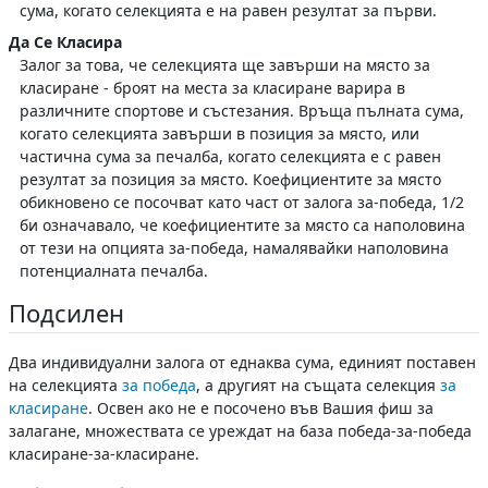
сума, когато селекцията е на равен резултат за първи.
Да Се Класира
Залог за това, че селекцията ще завърши на място за
класиране - броят на места за класиране варира в
различните спортове и състезания. Връща пълната сума,
когато селекцията завърши в позиция за място, или
частична сума за печалба, когато селекцията е с равен
резултат за позиция за място. Коефициентите за място
обикновено се посочват като част от залога за-победа, 1/2
би означавало, че коефициентите за място са наполовина
от тези на опцията за-победа, намалявайки наполовина
потенциалната печалба.
Подсилен
Два индивидуални залога от еднаква сума, единият поставен
на селекцията
за победа
, а другият на същата селекция
за
класиране
. Освен ако не е посочено във Вашия фиш за
залагане, множествата се уреждат на база победа-за-победа
класиране-за-класиране.