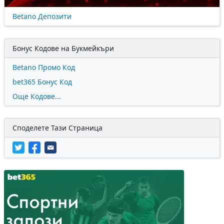
Betano Депозити
Бонус Кодове на Букмейкъри
Betano Промо Код
bet365 Бонус Код
Още Кодове...
Споделете Тази Страница