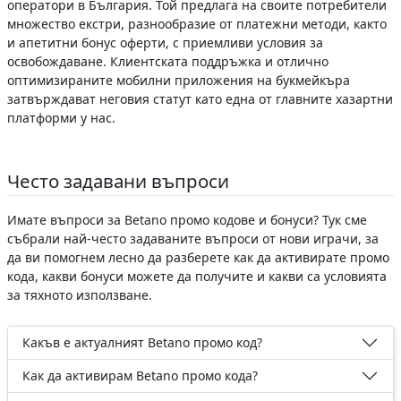
оператори в България. Той предлага на своите потребители
множество екстри, разнообразие от платежни методи, както
и апетитни бонус оферти, с приемливи условия за
освобождаване. Клиентската поддръжка и отлично
оптимизираните мобилни приложения на букмейкъра
затвърждават неговия статут като една от главните хазартни
платформи у нас.
Често задавани въпроси
Имате въпроси за Betano промо кодове и бонуси? Тук сме
събрали най-често задаваните въпроси от нови играчи, за
да ви помогнем лесно да разберете как да активирате промо
кода, какви бонуси можете да получите и какви са условията
за тяхното използване.
Какъв е актуалният Betano промо код?
Как да активирам Betano промо кода?