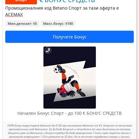
Промоционалния код Betano Спорт за тази оферта е
ACEMAX
Мин.депозит: €5
Макс.бонус: €100
Получете Бонус
Начален Бонус Спорт - до 100 € БОНУС СРЕДСТВ
100% бонус върху първия депозит до €100 при минимален депозит от €5. Бонусът се начислява
автоматично след депозита. За да бъде бонусът и печалбите от него достъпни за теглене,
общата сума на депозита и бонуса трябва да бъде превъртяна 7 пъти чрез спортни залози с
минимален коефициент 1.50 в рамките на 30 дни. Не се зачитат определени пазари и залози,