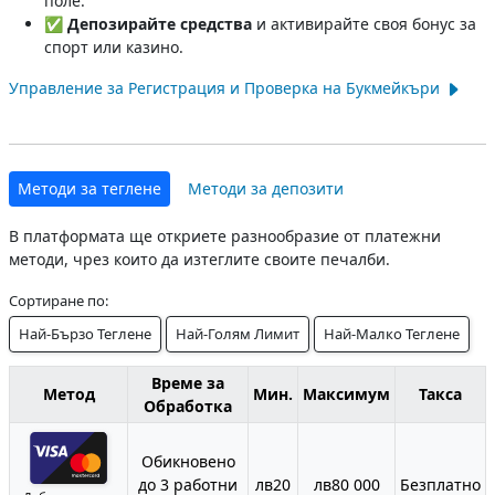
поле.
✅
Депозирайте средства
и активирайте своя бонус за
спорт или казино.
Управление за Регистрация и Проверка на Букмейкъри
Методи за теглене
Методи за депозити
В платформата ще откриете разнообразие от платежни
методи, чрез които да изтеглите своите печалби.
Сортиране по:
Най-Бързо Теглене
Най-Голям Лимит
Най-Малко Теглене
Време за
Метод
Мин.
Maксимум
Такса
Обработка
Обикновено
до 3 работни
лв20
лв80 000
Безплатно