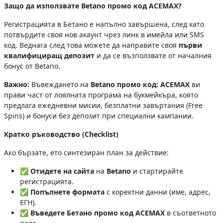
Защо да използвате Betano промо код ACEMAX?
Регистрацията в Бетано е напълно завършена, след като
потвърдите своя нов акаунт чрез линк в имейла или SMS
код. Веднага след това можете да направите своя
първи
квалифициращ депозит
и да се възползвате от началния
бонус от Betano.
Важно:
Въвеждането на
Betano промо код: ACEMAX
ви
прави част от лоялната програма на букмейкъра, която
предлага ежедневни мисии, безплатни завъртания (Free
Spins) и бонуси без депозит при специални кампании.
Кратко ръководство (Checklist)
Ако бързате, ето синтезиран план за действие:
✅
Отидете на сайта
на
Betano
и стартирайте
регистрацията.
✅
Попълнете формата
с коректни данни (име, адрес,
ЕГН).
✅
Въведете Бетано промо код ACEMAX
в съответното