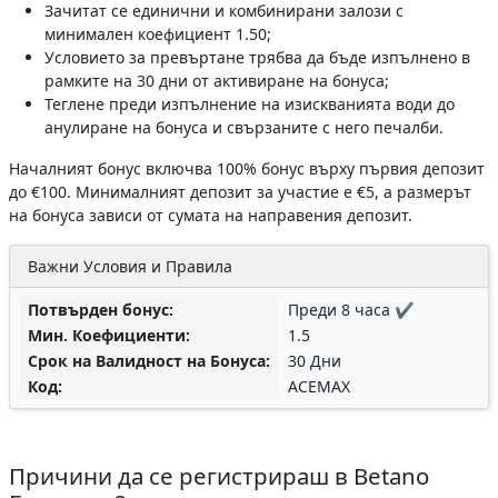
Зачитат се единични и комбинирани залози с
минимален коефициент 1.50;
Условието за превъртане трябва да бъде изпълнено в
рамките на 30 дни от активиране на бонуса;
Теглене преди изпълнение на изискванията води до
анулиране на бонуса и свързаните с него печалби.
Началният бонус включва 100% бонус върху първия депозит
до €100. Минималният депозит за участие е €5, а размерът
на бонуса зависи от сумата на направения депозит.
Важни Условия и Правила
Потвърден бонус:
Преди 8 часа ✔️
Мин. Коефициенти:
1.5
Срок на Валидност на Бонуса:
30 Дни
Код:
ACEMAX
Причини да се регистрираш в Betano