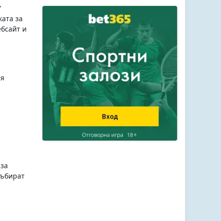
“
ката за
ебсайт и
ия
 за
събират