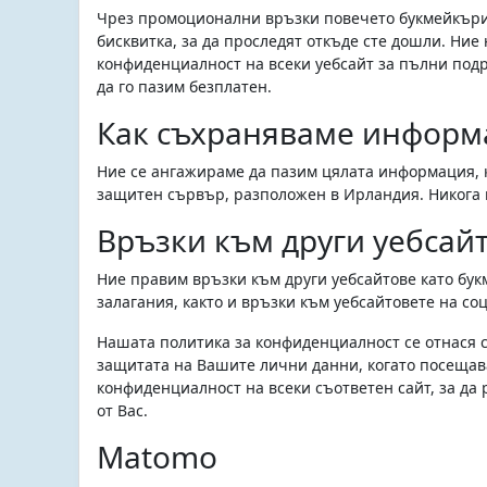
Чрез промоционални връзки повечето букмейкъри,
бисквитка, за да проследят откъде сте дошли. Ние
конфиденциалност на всеки уебсайт за пълни под
да го пазим безплатен.
Как съхраняваме информ
Ние се ангажираме да пазим цялата информация, к
защитен сървър, разположен в Ирландия. Никога н
Връзки към други уебсай
Ние правим връзки към други уебсайтове като бук
залагания, както и връзки към уебсайтовете на соц
Нашата политика за конфиденциалност се отнася с
защитата на Вашите лични данни, когато посещава
конфиденциалност на всеки съответен сайт, за да
от Вас.
Matomo