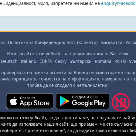
онфиденциалност, моля, изпратете ни имейл на
enquiry@aceodd
Нас
·
Политика за Конфиденциалност (Клиенти)
·
Бисквитки
·
Усло
Използвайте този уебсайт на предпочитания от Вас език:
Deutsch
·
Italiano
·
日本語
·
Česky
·
Български
·
Română
·
Polski
·
Sv
а проверката на всички аспекти на Вашия онлайн спортен залог 
вяме гаранция за точността на информацията, намерена на то
трябва да се споделя с непълнолетни.
витки на този уебсайт, за да гарантираме, че получавате най-д
жите да използвате нашия сайт, ще приемем, че сте съгласни с
 изберете „Прочетете повече“, за да видите какво включват би