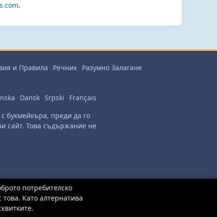
s.com
.
вия и Правила
·
Речник
·
Разумно Залагане
enska
·
Dansk
·
Srpski
·
Français
с букмейкъра, преди да го
зи сайт. Това съдържание не
оброто потребителско
 това. Като алтернатива
сквитките.