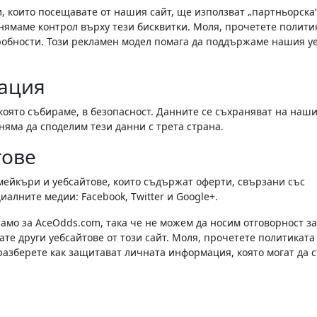
 които посещавате от нашия сайт, ще използват „партньорска
 нямаме контрол върху тези бисквитки. Моля, прочетете полити
робности. Този рекламен модел помага да поддържаме нашия у
ация
оято събираме, в безопасност. Данните се съхраняват на наш
яма да споделим тези данни с трета страна.
тове
мейкъри и уебсайтове, които съдържат оферти, свързани със
иалните медии: Facebook, Twitter и Google+.
амо за AceOdds.com, така че не можем да носим отговорност за
те други уебсайтове от този сайт. Моля, прочетете политиката
 разберете как защитават личната информация, която могат да 