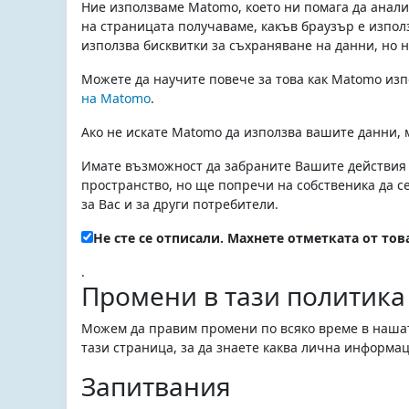
Ние използваме Matomo, което ни помага да анали
на страницата получаваме, какъв браузър е използ
използва бисквитки за съхраняване на данни, но 
Можете да научите повече за това как Matomo из
на Matomo
.
Ако не искате Matomo да използва вашите данни, м
Имате възможност да забраните Вашите действия 
пространство, но ще попречи на собственика да с
за Вас и за други потребители.
Не сте се отписали. Махнете отметката от това
.
Промени в тази политика
Можем да правим промени по всяко време в нашат
тази страница, за да знаете каква лична информа
Запитвания