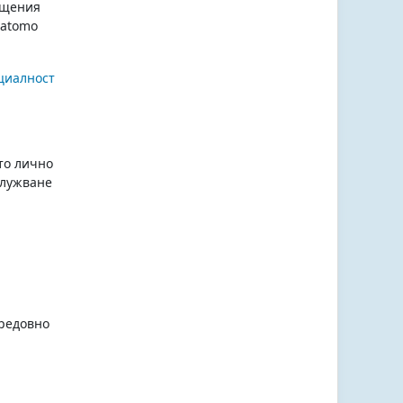
ещения
Matomo
циалност
то лично
служване
 редовно