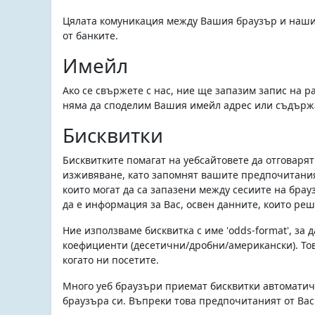
Цялата комуникация между Вашия браузър и наши
от банките.
Имейл
Ако се свържете с нас, ние ще запазим запис на 
няма да споделим Вашия имейл адрес или съдържа
Бисквитки
Бисквитките помагат на уебсайтовете да отговарят
изживяване, като запомнят вашите предпочитания
които могат да са запазени между сесиите на бра
да е информация за Вас, освен данните, които реш
Ние използваме бисквитка с име 'odds-format', за
коефициенти (десетични/дробни/американски). Това
когато ни посетите.
Много уеб браузъри приемат бисквитки автоматич
браузъра си. Въпреки това предпочитаният от Вас