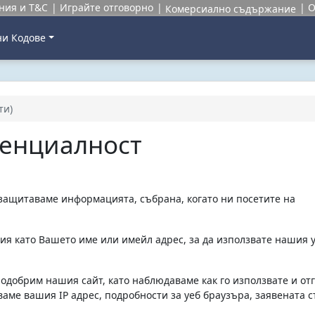
ания и T&C
Играйте отговорно
О
Комерсиално съдържание
и Кодове
ти)
денциалност
защитаваме информацията, събрана, когато ни посетите на
я като Вашето име или имейл адрес, за да използвате нашия 
одобрим нашия сайт, като наблюдаваме как го използвате и от
ваме вашия IP адрес, подробности за уеб браузъра, заявената 