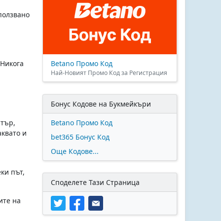
ползвано
Betano Промо Код
 Никога
Най-Новият Промо Код за Регистрация
Бонус Кодове на Букмейкъри
Betano Промо Код
тър,
аквато и
bet365 Бонус Код
Още Кодове...
ки път,
Споделете Тази Страница
ите на