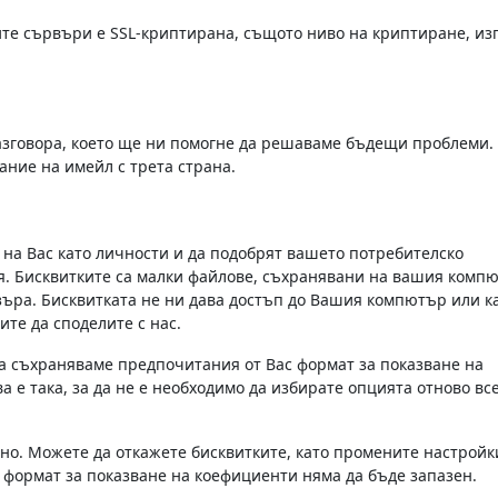
те сървъри е SSL-криптирана, същото ниво на криптиране, из
разговора, което ще ни помогне да решаваме бъдещи проблеми.
ние на имейл с трета страна.
 на Вас като личности и да подобрят вашето потребителско
. Бисквитките са малки файлове, съхранявани на вашия компю
узъра. Бисквитката не ни дава достъп до Вашия компютър или к
ите да споделите с нас.
 да съхраняваме предпочитания от Вас формат за показване на
 е така, за да не е необходимо да избирате опцията отново все
но. Можете да откажете бисквитките, като промените настройк
 формат за показване на коефициенти няма да бъде запазен.