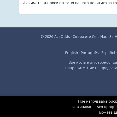
Ако имате въпроси относно нашата политика за к
© 2026 AceOdds
·
Свържете Се с Нас
·
За 
English
·
Português
·
Español
·
Вие носите отговорност з
направите. Ние не предоста
Ние използваме биск
изживяване. Ако продъл
можете да