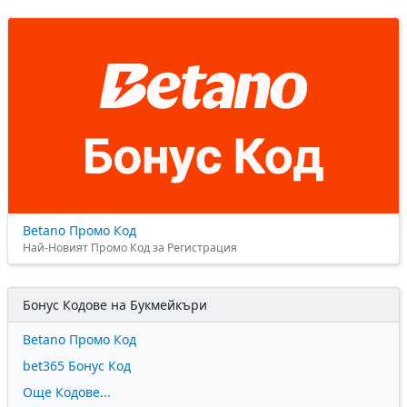
Betano Промо Код
Най-Новият Промо Код за Регистрация
Бонус Кодове на Букмейкъри
Betano Промо Код
bet365 Бонус Код
Още Кодове...