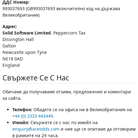
ДДС Номер:
993037693 (GB993037693 включително код на държава
Великобритания)
Адрес:
Solid Software Limited
. Peppercorn Tax
Dissington Hall
Dalton
Newcastle upon Tyne
NE18 0AD
England
Свържете Се С Нас
Обичаме да получаваме отзиви, предложения и коментари
за сайта.
Телефон:
Обадете се на офиса ни в Великобритания на
+44 (0) 3333 443449
.
Имейл:
Свържете се с нас по имейл на
enquiry@aceodds.com
и ние ще се опитаме да отговорим
в рамките на 24 часа.