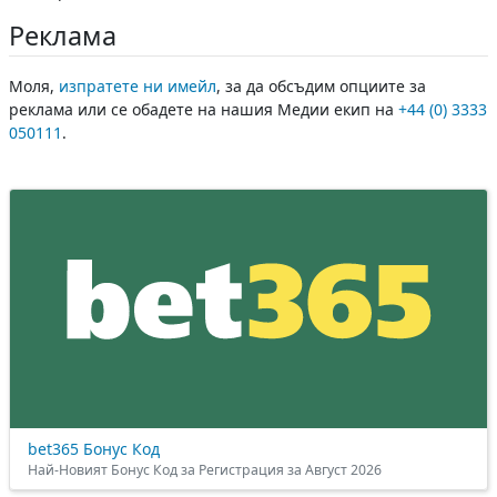
Реклама
Моля,
изпратете ни имейл
, за да обсъдим опциите за
реклама или се обадете на нашия Медии екип на
+44 (0) 3333
050111
.
bet365 Бонус Код
Най-Новият Бонус Код за Регистрация за Август 2026