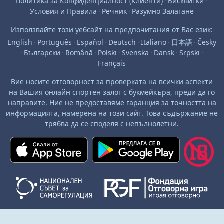
Политика за Конфиденциалност (Клиенти)
·
Бисквитки
·
Условия и Правила
·
Речник
·
Разумно Залагане
Използвайте този уебсайт на предпочитания от Вас език:
English
·
Português
·
Español
·
Deutsch
·
Italiano
·
日本語
·
Česky
·
Български
·
Română
·
Polski
·
Svenska
·
Dansk
·
Srpski
·
Français
Вие носите отговорност за проверката на всички аспекти
на Вашия онлайн спортен залог с букмейкъра, преди да го
направите. Ние не предоставяме гаранция за точността на
информацията, намерена на този сайт. Това съдържание не
трябва да се споделя с непълнолетни.