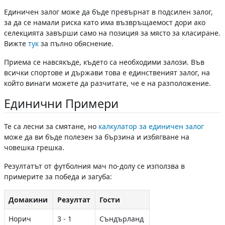
Единичен залог може да бъде превърнат в подсилен залог,
за да се намали риска като има възвръщаемост дори ако
селекцията завърши само на позиция за място за класиране.
Вижте
тук
за пълно обяснение.
Приема се навсякъде, където са необходими залози. Във
всички спортове и държави това е единственият залог, на
който винаги можете да разчитате, че е на разположение.
Единични Примери
Те са лесни за смятане, но
калкулатор за единичен залог
може да ви бъде полезен за бързина и избягване на
човешка грешка.
Резултатът от футболния мач по-долу се използва в
примерите за победа и загуба:
Домакини
Резултат
Гости
Норич
3 - 1
Съндърланд