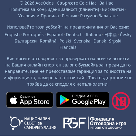
© 2026 AceOdds
·
Свържете Се с Нас
·
За Нас
·
Политика за Конфиденциалност (Клиенти)
·
Бисквитки
·
Условия и Правила
·
Речник
·
Разумно Залагане
Използвайте този уебсайт на предпочитания от Вас език:
English
·
Português
·
Español
·
Deutsch
·
Italiano
·
日本語
·
Česky
·
Български
·
Română
·
Polski
·
Svenska
·
Dansk
·
Srpski
·
Français
Вие носите отговорност за проверката на всички аспекти
на Вашия онлайн спортен залог с букмейкъра, преди да го
направите. Ние не предоставяме гаранция за точността на
информацията, намерена на този сайт. Това съдържание не
трябва да се споделя с непълнолетни.