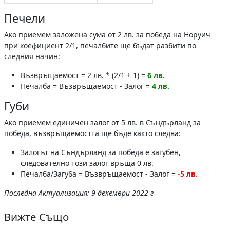
Печели
Ако приемем заложена сума от 2 лв. за победа на Норуич
при коефициент 2/1, печалбите ще бъдат разбити по
следния начин:
Възвръщаемост = 2 лв. * (2/1 + 1) =
6 лв.
Печалба = Възвръщаемост - Залог =
4 лв.
Губи
Ако приемем единичен залог от 5 лв. в Съндърланд за
победа, възвръщаемостта ще бъде както следва:
Залогът на Съндърланд за победа е загубен,
следователно този залог връща 0 лв.
Печалба/Загуба = Възвръщаемост - Залог =
-5 лв.
Последна Актуализация: 9 декември 2022 г
Вижте Също