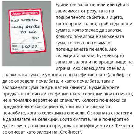
Единичен залог печели или губи в
зависимост от резултата на
подкрепеното събитие. Лицето,
което прави залога, трябва да реши
сумата, която желае да заложи.
Колкото по-висока е заложената
сума, толкова по-голяма е
потенциалната печалба. Ако
селекцията загуби, букмейкърът
запазва залога и не връща нищо на
играча. Ако селекцията спечели,
заложената сума се умножава по коефициентите (дроби), за
да се определи печалбата, и както печалбата, така и
заложената сума се връщат на клиента. Букмейкърите
предлагат по-високи коефициенти за селекции, които смятат,
че е по-малко вероятно да спечелят. Колкото по-високи са
предложените коефициенти, толкова по-големи са
печалбите, когато селекцията спечели. Основната стратегия
е да залагате на селекции, които смятате, че е по-вероятно
да се случат, отколкото предполагат коефициентите. Те често
се описват като залози на „Стойност“.