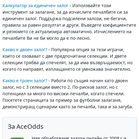
Калкулатор за единичен залог
- Използвайте този
инструмент за залагане, за да изчислите печалбите си за
единичен залог. Поддържа подсилени залози, не-бегачи,
правила за равен резултат и други. Въведете коефициентите
и резюмето се актуализира автоматично. Изчислението на
печалбите Ви не би могло да е по-лесно.
Какво е двоен залог?
- Популярна опция за тези играчи,
които се озовават с две предпочитани селекции. И двете
селекции трябва да спечелят, за да има възвръщаемост, но
когато го направят, изплащането се умножава значително.
Какво е троен залог?
- Работи по същия начин като двоен
залог, но с 3 селекции вместо 2. По-рисков залог, но с
потенциал за много по-високи печалби, когато спечели.
Посетете страницата за пример за футболни залаганя,
демонстриращ сценарии както за печалба, така и за загуба.
За AceOdds
Ние обработваме залози онлайн от 2008 г и