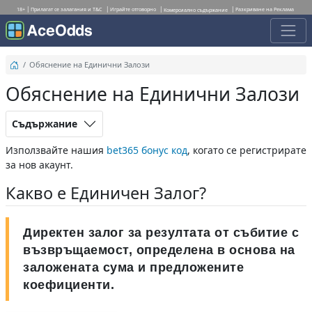
18+
Прилагат се залагания и T&C
Играйте отговорно
Разкриване на Реклама
Комерсиално съдържание
Обяснение на Единични Залози
Обяснение на Единични Залози
Съдържание
Използвайте нашия
bet365 бонус код
, когато се регистрирате
за нов акаунт.
Какво е Единичен Залог?
Директен залог за резултата от събитие с
възвръщаемост, определена в основа на
заложената сума и предложените
коефициенти.