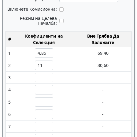
Включете Комисионна:
Режим на Целева
Печалба:
Коефициенти на
Вие Трябва Да
#
Селекция
Заложите
1
69,40
2
30,60
3
-
4
-
5
-
6
-
7
-