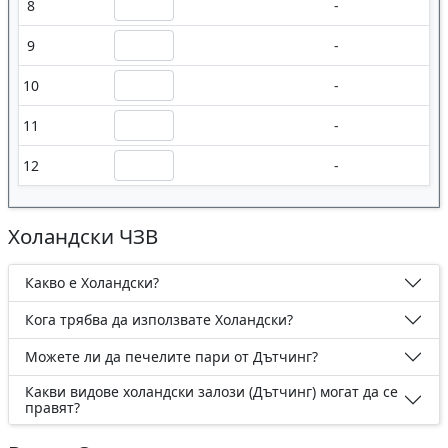
8
-
9
-
10
-
11
-
12
-
Холандски ЧЗВ
Какво е Холандски?
Кога трябва да използвате Холандски?
Можете ли да печелите пари от Дътчинг?
Какви видове холандски залози (Дътчинг) могат да се
правят?