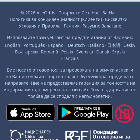
© 2026 AceOdds
·
Свържете Се с Нас
·
За Нас
·
Политика за Конфиденциалност (Клиенти)
·
Бисквитки
·
Условия и Правила
·
Речник
·
Разумно Залагане
Използвайте този уебсайт на предпочитания от Вас език:
English
·
Português
·
Español
·
Deutsch
·
Italiano
·
日本語
·
Česky
·
Български
·
Română
·
Polski
·
Svenska
·
Dansk
·
Srpski
·
Français
Вие носите отговорност за проверката на всички аспекти
на Вашия онлайн спортен залог с букмейкъра, преди да го
направите. Ние не предоставяме гаранция за точността на
информацията, намерена на този сайт. Това съдържание не
трябва да се споделя с непълнолетни.