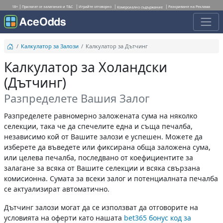
18+
Прилагат се залагания и T&C
Играйте отговорно
Разкриване на Реклама
Комерсиално съдържание
Калкулатор за Залози
Калкулатор за Дътчинг
Калкулатор за Холандски
(Дътчинг)
Разпределете Вашия Залог
Разпределете равномерно заложената сума на няколко
селекции, така че да спечелите една и съща печалба,
независимо кой от Вашите залози е успешен. Можете да
изберете да въведете или фиксирана обща заложена сума,
или целева печалба, последвано от коефициентите за
залагане за всяка от Вашите селекции и всяка свързана
комисионна. Сумата за всеки залог и потенциалната печалба
се актуализират автоматично.
Дътчинг залози могат да се използват да отговорите на
условията на оферти като нашата
bet365 бонус код за