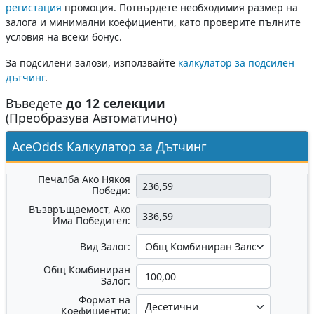
регистация
промоция. Потвърдете необходимия размер на
залога и минимални коефициенти, като проверите пълните
условия на всеки бонус.
За подсилени залози, използвайте
калкулатор за подсилен
дътчинг
.
Въведете
до 12 селекции
(Преобразува Автоматично)
AceOdds Калкулатор за Дътчинг
Печалба Ако Някоя
Победи:
Възвръщаемост, Ако
Има Победител:
Вид Залог:
Общ Комбиниран
Залог:
Формат на
Коефициенти: