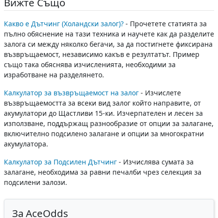
Вижте Също
Какво е Дътчинг (Холандски залог)?
- Прочетете статията за
пълно обяснение на тази техника и научете как да разделите
залога си между няколко бегачи, за да постигнете фиксирана
възвръщаемост, независимо какъв е резултатът. Пример
също така обяснява изчисленията, необходими за
изработване на разделянето.
Калкулатор за възвръщаемост на залог
- Изчислете
възвръщаемостта за всеки вид залог който направите, от
акумулатори до Щастливи 15-ки. Изчерпателен и лесен за
използване, поддържащ разнообразие от опции за залагане,
включително подсилено залагане и опции за многократни
акумулатора.
Калкулатор за Подсилен Дътчинг
- Изчислява сумата за
залагане, необходима за равни печалби чрез селекция за
подсилени залози.
За AceOdds